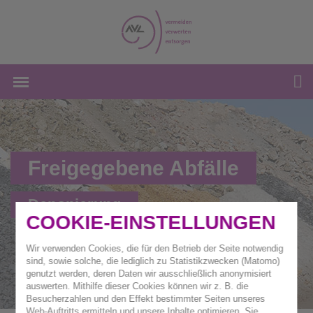
Freigegebene Abfälle
Deponierung
COOKIE-EINSTELLUNGEN
Wir verwenden Cookies, die für den Betrieb der Seite notwendig
sind, sowie solche, die lediglich zu Statistikzwecken (Matomo)
genutzt werden, deren Daten wir ausschließlich anonymisiert
auswerten. Mithilfe dieser Cookies können wir z. B. die
Besucherzahlen und den Effekt bestimmter Seiten unseres
Web-Auftritts ermitteln und unsere Inhalte optimieren. Sie