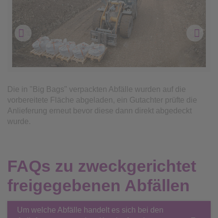
Die Einbaufläche wurde vorher vorbereitet
Die in "Big Bags" verpackten Abfälle wurden auf die
vorbereitete Fläche abgeladen, ein Gutachter prüfte die
Anlieferung erneut bevor diese dann direkt abgedeckt
wurde.
FAQs zu zweckgerichtet
AVL
freigegebenen Abfällen
Um welche Abfälle handelt es sich bei den