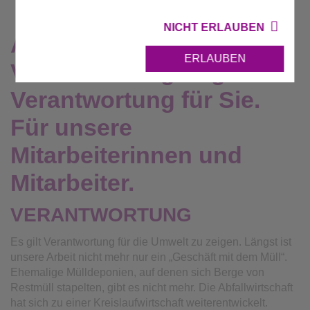
NICHT ERLAUBEN
Auftrag Zukunft heißt
ERLAUBEN
Verantwortung tragen.
Verantwortung für Sie.
Für unsere
Mitarbeiterinnen und
Mitarbeiter.
VERANTWORTUNG
Es gilt Verantwortung für die Umwelt zu zeigen. Längst ist
unsere Arbeit nicht mehr nur ein „Geschäft mit dem Müll“.
Ehemalige Mülldeponien, auf denen sich Berge von
Restmüll stapelten, gibt es nicht mehr. Die Abfallwirtschaft
hat sich zu einer Kreislaufwirtschaft weiterentwickelt.