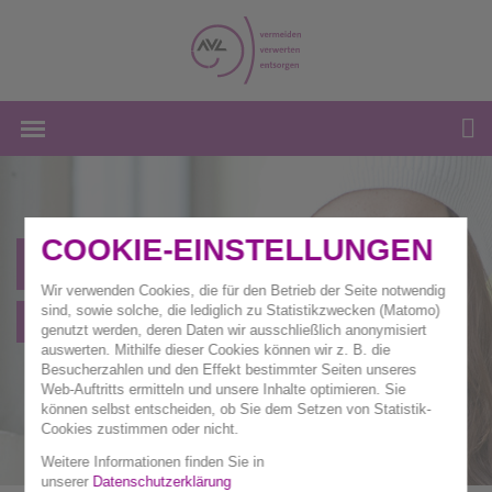
COOKIE-EINSTELLUNGEN
Unser Auftrag
Wir verwenden Cookies, die für den Betrieb der Seite notwendig
sind, sowie solche, die lediglich zu Statistikzwecken (Matomo)
Übersicht
genutzt werden, deren Daten wir ausschließlich anonymisiert
auswerten. Mithilfe dieser Cookies können wir z. B. die
Besucherzahlen und den Effekt bestimmter Seiten unseres
Web-Auftritts ermitteln und unsere Inhalte optimieren. Sie
können selbst entscheiden, ob Sie dem Setzen von Statistik-
Cookies zustimmen oder nicht.
Weitere Informationen finden Sie in
unserer
Datenschutzerklärung