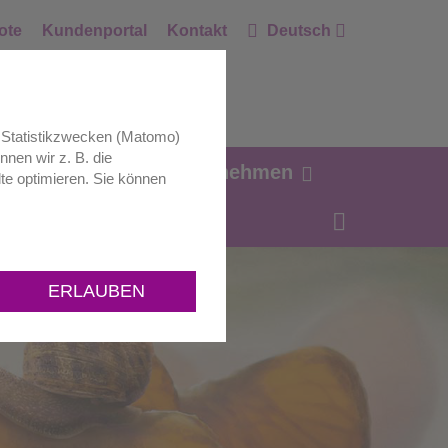
ote
Kundenportal
Kontakt
Deutsch
zu Statistikzwecken (Matomo)
nnen wir z. B. die
ag Zukunft.
Unternehmen
te optimieren. Sie können
ERLAUBEN