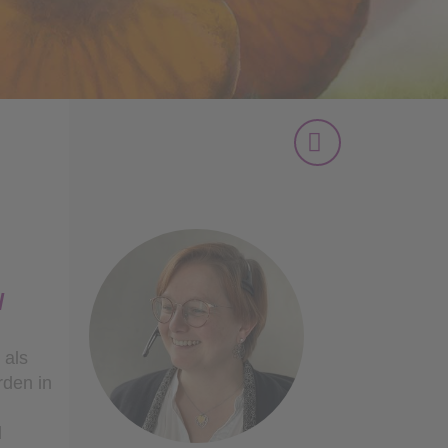
/
 als
rden in
d