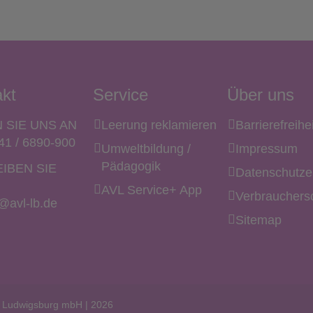
kt
Service
Über uns
 SIE UNS AN
Leerung reklamieren
Barrierefreihe
41 / 6890-900
Umweltbildung /
Impressum
Pädagogik
IBEN SIE
Datenschutze
AVL Service+ App
Verbrauchersc
@avl-lb.de
Sitemap
es Ludwigsburg mbH | 2026