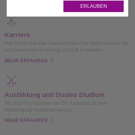
ERLAUBEN
Karriere
Hier finden Sie eine Übersicht über Ihre Möglichkeiten mit
uns zusammen am Auftrag Zukunft zu arbeiten.
MEHR ERFAHREN
Ausbildung und Duales Studium
Wir sind Praxispartner der DH Karlsruhe für den
Studiengang Sicherheitswesen.
MEHR ERFAHREN