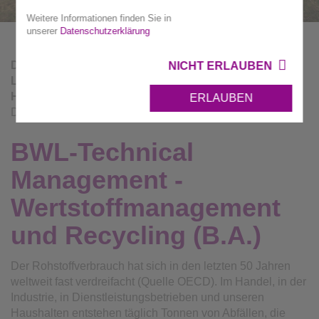
Weitere Informationen finden Sie in
unserer
Datenschutzerklärung
Die Abfallverwertungsgesellschaft des Landkreises
NICHT ERLAUBEN
Ludwigsburg mbH (AVL) ist Partnerin der
Dualen
Hochschule in Heilbronn
und bietet ab Oktober 2027 ein
ERLAUBEN
Duales Studium in folgendem Bereich an:
BWL-Technical
Management -
Wertstoffmanagement
und Recycling (B.A.)
Der Rohstoffverbrauch hat sich in den letzten 50 Jahren
weltweit fast verdreifacht (Quelle OECD). Im Handel, in der
Industrie, in Dienstleistungsbetrieben und unseren
Haushalten entstehen täglich Tonnen von Abfällen, die