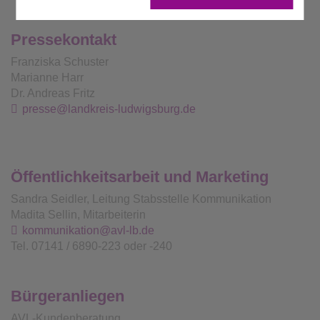
Pressekontakt
Franziska Schuster
Marianne Harr
Dr. Andreas Fritz
presse@landkreis-ludwigsburg.de
Öffentlichkeitsarbeit und Marketing
Sandra Seidler, Leitung Stabsstelle Kommunikation
Madita Sellin, Mitarbeiterin
kommunikation@avl-lb.de
Tel. 07141 / 6890-223 oder -240
Bürgeranliegen
AVL-Kundenberatung