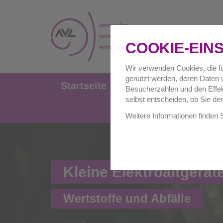
COOKIE-EIN
Wir verwenden Cookies, die fü
genutzt werden, deren Daten w
Startseite
Privathaushalte
Besucherzahlen und den Effekt
selbst entscheiden, ob Sie de
Weitere Informationen finden 
Kleine Elektroaltgerät
Wertstoffe und Abfälle