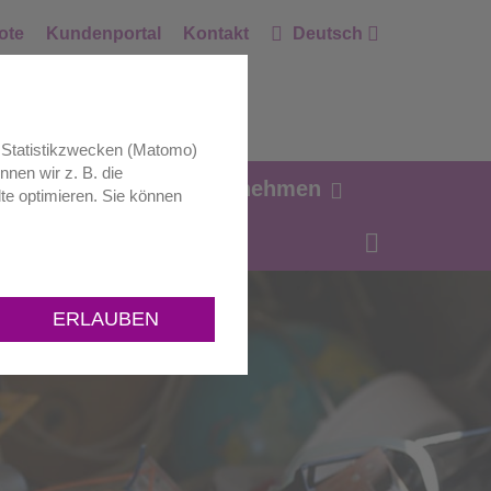
ote
Kundenportal
Kontakt
Deutsch
zu Statistikzwecken (Matomo)
nnen wir z. B. die
ag Zukunft.
Unternehmen
te optimieren. Sie können
ERLAUBEN