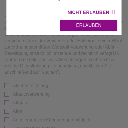
NICHT ERLAUBEN
Wir bieten nicht, was Sie suchen? Gerne helfen wir Ihnen,
den passenden Dienstleister zu finden.
Alle Angaben sind
ERLAUBEN
ohne Gewähr.
Die Liste erhebt keinen Anspruch auf
Vollständigkeit. Jeder Abfallerzeuger muss sich selbst
versichern, dass der Verwerter oder Entsorger seiner Wahl
zur ordnungsgemäßen Wertstoff-Verwertung oder Abfall-
Beseitigung tatsächlich imstande und rechtlich befugt ist.
Wählen Sie bitte aus, was Sie entsorgen möchten bzw.
welche Dienstleistung sie benötigen, und klicken Sie
anschließend auf "suchen".
Aktenvernichtung
Altautoverwertung
Altglas
Altöl
Anlieferung von Kleinmengen möglich