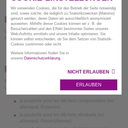
Wir verwenden Cookies, die für den Betrieb der Seite notwendig
sind, sowie solche, die lediglich zu Statistikzwecken (Matomo)
Bienvenue!
genutzt werden, deren Daten wir ausschließlich anonymisiert
auswerten. Mithilfe dieser Cookies können wir z. B. die
Besucherzahlen und den Effekt bestimmter Seiten unseres
Vous trouverez ici les principales informations concernant
Web-Auftritts ermitteln und unsere Inhalte optimieren. Sie
la gestion des déchets dans votre langue.
können selbst entscheiden, ob Sie dem Setzen von Statistik-
Cookies zustimmen oder nicht.
Weitere Informationen finden Sie in
unserer
Datenschutzerklärung
Poubelles
NICHT ERLAUBEN
Il existe 5 poubelles différentes dans l'arrondissement de
ERLAUBEN
Ludwigsburg :
la poubelle pour les déchets compostables (en
allemand: Biotonne)
la poubelle pour les déchets résiduels (en
allemand: Restmülltonne)