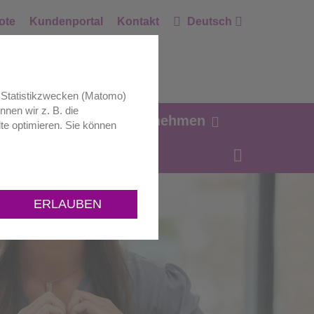
ote
Kundenportal
Kontakt
Deutsch
zu Statistikzwecken (Matomo)
nnen wir z. B. die
ag Zukunft.
Unternehmen
te optimieren. Sie können
ERLAUBEN