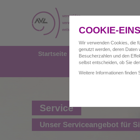
COOKIE-EIN
Wir verwenden Cookies, die fü
genutzt werden, deren Daten w
Startseite
Privathaushalte
Besucherzahlen und den Effekt
selbst entscheiden, ob Sie de
Weitere Informationen finden 
Service
Unser Serviceangebot für S