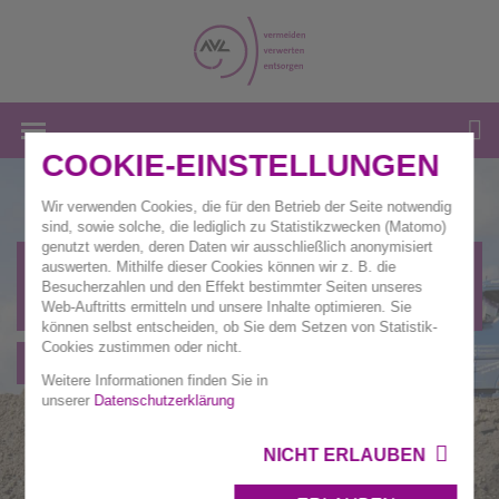
COOKIE-EINSTELLUNGEN
Wir verwenden Cookies, die für den Betrieb der Seite notwendig
sind, sowie solche, die lediglich zu Statistikzwecken (Matomo)
genutzt werden, deren Daten wir ausschließlich anonymisiert
Entgelte und
auswerten. Mithilfe dieser Cookies können wir z. B. die
Besucherzahlen und den Effekt bestimmter Seiten unseres
Zuordnungswerte
Web-Auftritts ermitteln und unsere Inhalte optimieren. Sie
können selbst entscheiden, ob Sie dem Setzen von Statistik-
Cookies zustimmen oder nicht.
Geschäftsbereich Deponien
Weitere Informationen finden Sie in
unserer
Datenschutzerklärung
NICHT ERLAUBEN