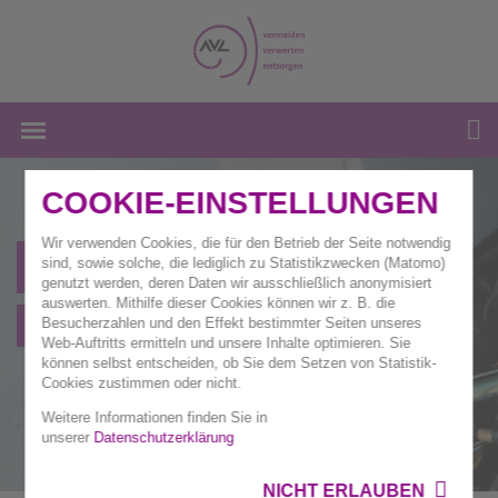
COOKIE-EINSTELLUNGEN
Wir verwenden Cookies, die für den Betrieb der Seite notwendig
Altmetall
sind, sowie solche, die lediglich zu Statistikzwecken (Matomo)
genutzt werden, deren Daten wir ausschließlich anonymisiert
auswerten. Mithilfe dieser Cookies können wir z. B. die
Wertstoffe und Abfälle
Besucherzahlen und den Effekt bestimmter Seiten unseres
Web-Auftritts ermitteln und unsere Inhalte optimieren. Sie
können selbst entscheiden, ob Sie dem Setzen von Statistik-
Cookies zustimmen oder nicht.
Weitere Informationen finden Sie in
unserer
Datenschutzerklärung
NICHT ERLAUBEN