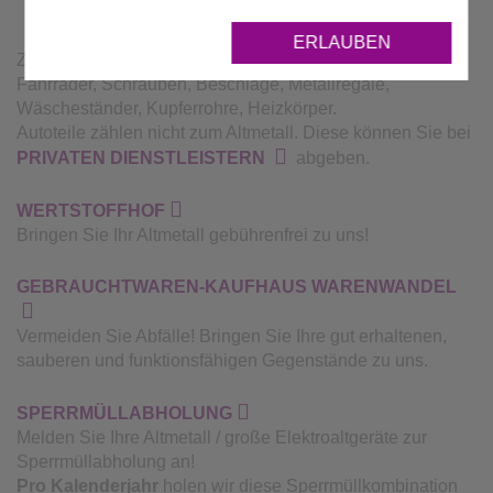
ERLAUBEN
Zu Altmetall zählen: Gegenstände aus Metall, z. B.
Fahrräder, Schrauben, Beschläge, Metallregale,
Wäscheständer, Kupferrohre, Heizkörper.
Autoteile zählen nicht zum Altmetall. Diese können Sie bei
PRIVATEN DIENSTLEISTERN
abgeben.
WERTSTOFFHOF
Bringen Sie Ihr Altmetall gebührenfrei zu uns!
GEBRAUCHTWAREN-KAUFHAUS WARENWANDEL
Vermeiden Sie Abfälle! Bringen Sie Ihre gut erhaltenen,
sauberen und funktionsfähigen Gegenstände zu uns.
SPERRMÜLLABHOLUNG
Melden Sie Ihre Altmetall / große Elektroaltgeräte zur
Sperrmüllabholung an!
Pro Kalenderjahr
holen wir diese Sperrmüllkombination