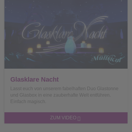
Glasklare Nacht
Lasst euch von unserem fabelhaften Duo Glastonne
und Glasbox in eine zauberhafte Welt entführen.
Einfach magisch.
ZUM VIDEO