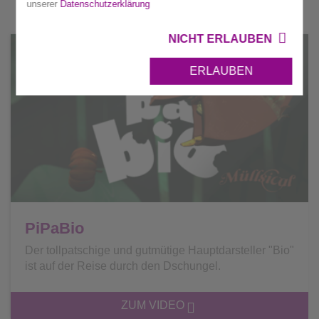
unserer
Datenschutzerklärung
NICHT ERLAUBEN
ERLAUBEN
PiPaBio
Der tollpatschige und gutmütige Hauptdarsteller "Bio"
ist auf der Reise durch den Dschungel.
ZUM VIDEO