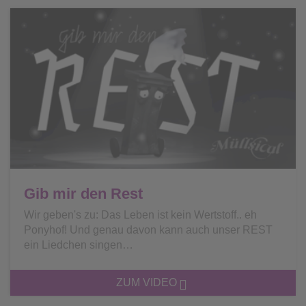
Gib mir den Rest
Wir geben's zu: Das Leben ist kein Wertstoff.. eh
Ponyhof! Und genau davon kann auch unser REST
ein Liedchen singen…
ZUM VIDEO