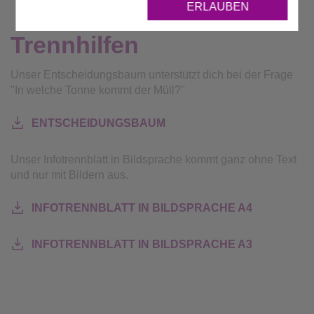
ERLAUBEN
Trennhilfen
Unser Entscheidungsbaum unterstützt dich bei der Frage
"In welche Tonne kommt der Müll?"
ENTSCHEIDUNGSBAUM
Unser Infotrennblatt in Bildsprache kommt ganz ohne Text
und nur mit Bildern aus.
INFOTRENNBLATT IN BILDSPRACHE A4
INFOTRENNBLATT IN BILDSPRACHE A3