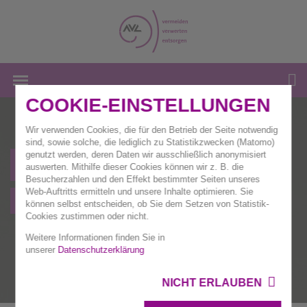
COOKIE-EINSTELLUNGEN
Wir verwenden Cookies, die für den Betrieb der Seite notwendig
sind, sowie solche, die lediglich zu Statistikzwecken (Matomo)
genutzt werden, deren Daten wir ausschließlich anonymisiert
Trennhilfen
auswerten. Mithilfe dieser Cookies können wir z. B. die
Besucherzahlen und den Effekt bestimmter Seiten unseres
Web-Auftritts ermitteln und unsere Inhalte optimieren. Sie
Für Kinder
können selbst entscheiden, ob Sie dem Setzen von Statistik-
Cookies zustimmen oder nicht.
Weitere Informationen finden Sie in
unserer
Datenschutzerklärung
NICHT ERLAUBEN