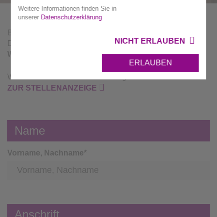
Weitere Informationen finden Sie in
unserer
Datenschutzerklärung
Bewerben Sie sich hier schnell und unkompliziert für das
NICHT ERLAUBEN
Duale Studium
Technical Management -
Wertstoffmanagment und Recycling (B.A.)
.
ERLAUBEN
Wir freuen uns auf Ihre Bewerbung.
ZUR STELLENANZEIGE
Name
Vorname, Nachname
*
Anschrift