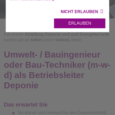
NICHT ERLAUBEN
ERLAUBEN
Für unsere
Abteilung Deponie und und Energietechnik
suchen wir ab
sofort
und in
Vollzeit,
einen
Umwelt- / Bauingenieur
oder Bau-Techniker (m-w-
d) als Betriebsleiter
Deponie
Das erwartet Sie
Sie planen und überwachen den Deponiebetrieb