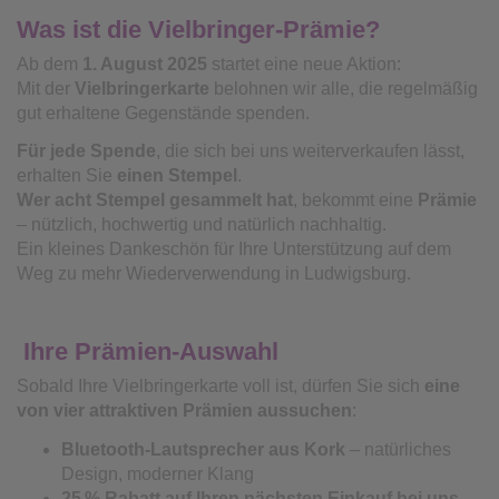
Was ist die Vielbringer‑Prämie?
Ab dem
1. August 2025
startet eine neue Aktion:
Mit der
Vielbringerkarte
belohnen wir alle, die regelmäßig
gut erhaltene Gegenstände spenden.
Für jede Spende
, die sich bei uns weiterverkaufen lässt,
erhalten Sie
einen Stempel
.
Wer acht Stempel gesammelt hat
, bekommt eine
Prämie
– nützlich, hochwertig und natürlich nachhaltig.
Ein kleines Dankeschön für Ihre Unterstützung auf dem
Weg zu mehr Wiederverwendung in Ludwigsburg.
Ihre Prämien-Auswahl
Sobald Ihre Vielbringerkarte voll ist, dürfen Sie sich
eine
von vier attraktiven Prämien aussuchen
:
Bluetooth-Lautsprecher aus Kork
– natürliches
Design, moderner Klang
25
% Rabatt auf Ihren n
ächsten Einkauf bei uns