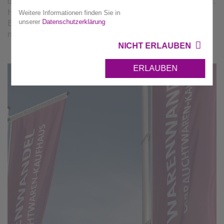
der ersten kommunalen Projekte dieser Art in Deutschland.
Hier finden gut erhaltene Möbel, Haushaltswaren,
Weitere Informationen finden Sie in
unserer
Datenschutzerklärung
Elektrogeräte, Bücher, Kleidung und vieles mehr einen
neuen Besitzer statt den Weg in die Tonne.
NICHT ERLAUBEN
ERLAUBEN