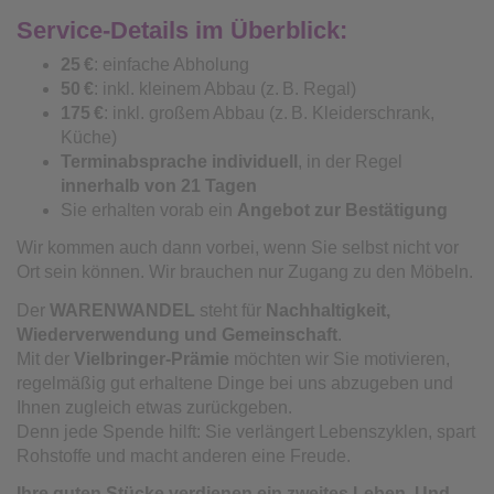
Service-Details im Überblick:
25
€
: einfache Abholung
50
€
: inkl. kleinem Abbau (z. B. Regal)
175
€
: inkl. großem Abbau (z. B. Kleiderschrank,
Küche)
Terminabsprache individuell
, in der Regel
innerhalb von 21 Tagen
Sie erhalten vorab ein
Angebot zur Bestätigung
Wir kommen auch dann vorbei, wenn Sie selbst nicht vor
Ort sein können. Wir brauchen nur Zugang zu den Möbeln.
Der
WARENWANDEL
steht für
Nachhaltigkeit,
Wiederverwendung und Gemeinschaft
.
Mit der
Vielbringer‑Prämie
möchten wir Sie motivieren,
regelmäßig gut erhaltene Dinge bei uns abzugeben und
Ihnen zugleich etwas zurückgeben.
Denn jede Spende hilft: Sie verlängert Lebenszyklen, spart
Rohstoffe und macht anderen eine Freude.
Ihre guten Stücke verdienen ein zweites Leben. Und