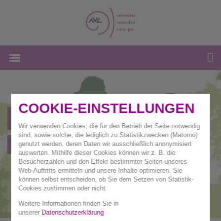
COOKIE-EINSTELLUNGEN
Bürger-Briefkasten
Wir verwenden Cookies, die für den Betrieb der Seite notwendig
sind, sowie solche, die lediglich zu Statistikzwecken (Matomo)
Sanierung Deponie AM LEMBERG
genutzt werden, deren Daten wir ausschließlich anonymisiert
auswerten. Mithilfe dieser Cookies können wir z. B. die
Besucherzahlen und den Effekt bestimmter Seiten unseres
Web-Auftritts ermitteln und unsere Inhalte optimieren. Sie
können selbst entscheiden, ob Sie dem Setzen von Statistik-
Cookies zustimmen oder nicht.
Weitere Informationen finden Sie in
unserer
Datenschutzerklärung