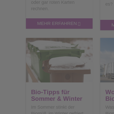
oder gar roten Karten
es? 
rechnen.
MEHR ERFAHREN
Bio-Tipps für
Wo
Sommer & Winter
Bi
Im Sommer stinkt der
Was 
Biomüll, im Winter gefriert
Bio