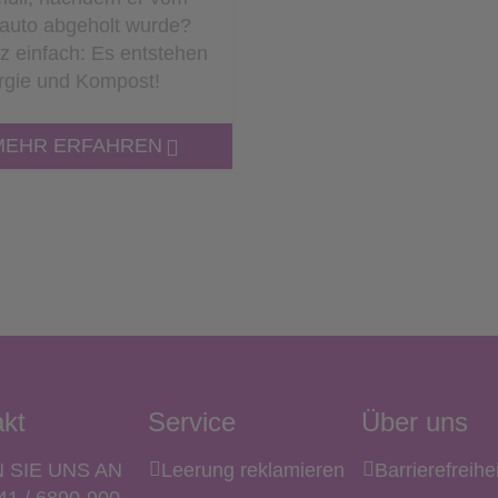
lauto abgeholt wurde?
z einfach: Es entstehen
rgie und Kompost!
MEHR ERFAHREN
kt
Service
Über uns
 SIE UNS AN
Leerung reklamieren
Barrierefreihe