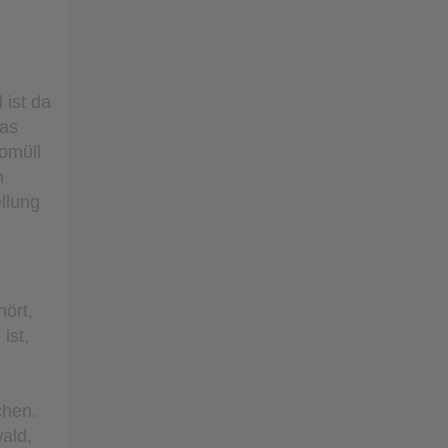
 ist da
das
iomüll
n
llung
hört,
ist,
chen.
ald,