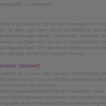
Papierqualität zu verbessern.
bfälle in der Biotonne, die dort auch hineingehören? Und
nne? Ja? Alles super! Denn sowohl der Biomüll als auch 
üll steckt noch ganz viel drin. So kann aus "sauberem" B
rden. Und Papier lässt sich bis zu 25 Mal recyceln! Ei
ecyclingpapier kann 70 % Wasser im Vergleich zur Herste
lles sind gute Gründe zum sauberen Trennen!
nserer Umwelt!
hädlich für uns sein! Alles was nicht in die Biotonne ge
gefischt werden. Da dies oft nicht vollständig möglich 
mpost und landet auf dem Acker.
in der Papiertonne schädlich für die Umwelt sein. Diese
t den Recyclingprozess erschweren oder unmöglich ma
lingpapier aktiver Umweltschutz. Es schont den Regenw