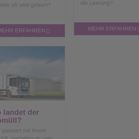
die Leerung?
Wie oft wird geleert?
MEHR ERFAHREN
MEHR ERFAHREN
 landet der
omüll?
passiert mit Ihrem
müll, nachdem er vom