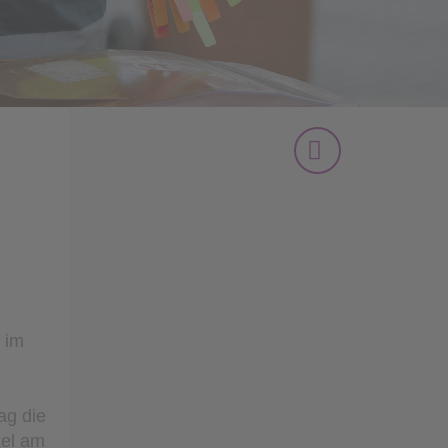
 im
ag die
kel am