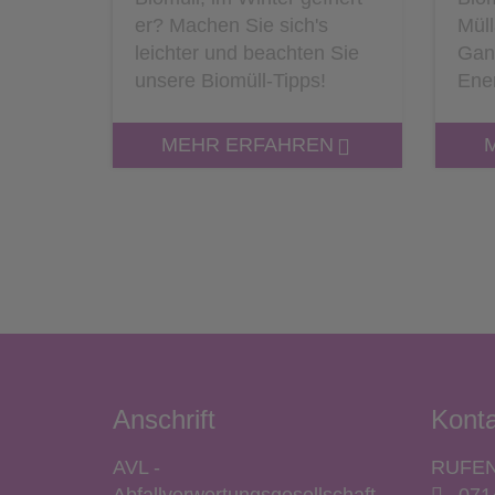
er? Machen Sie sich's
Mül
leichter und beachten Sie
Gan
unsere Biomüll-Tipps!
Ene
MEHR ERFAHREN
Anschrift
Konta
AVL -
RUFEN