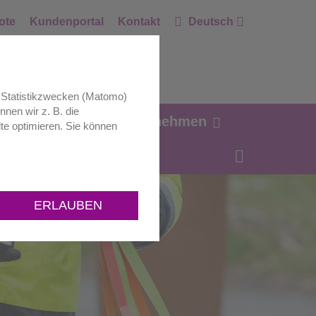
ote
Kundenportal
Kontakt
Deutsch
zu Statistikzwecken (Matomo)
nnen wir z. B. die
ag Zukunft.
Unternehmen
te optimieren. Sie können
ERLAUBEN