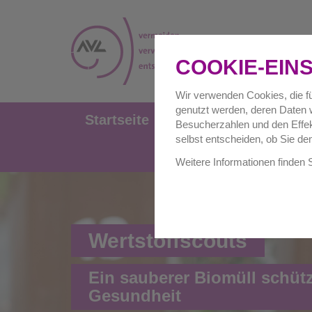
COOKIE-EIN
Wir verwenden Cookies, die fü
genutzt werden, deren Daten w
Startseite
Privathaushalte
Besucherzahlen und den Effekt
selbst entscheiden, ob Sie de
Weitere Informationen finden 
Wertstoffscouts
Ein sauberer Biomüll schüt
Gesundheit