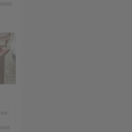
istet
nne:
stet